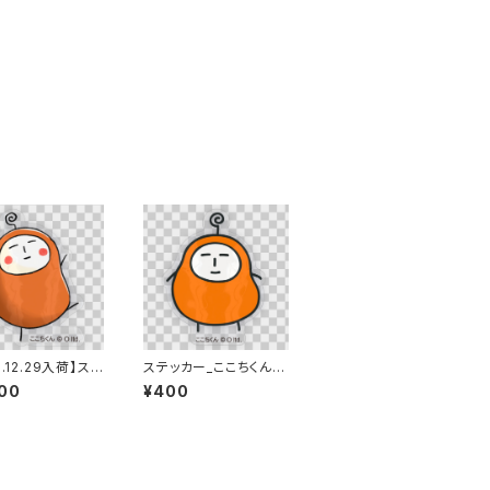
5.12.29入荷】ステ
ステッカー_ここちくん
セット_5種_SP
（小）１枚
00
¥400