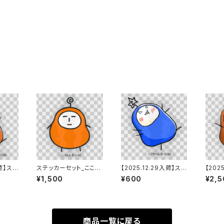
入荷】ステ
ステッカーセット_ここち
【2025.12.29入荷】ステ
【202
_SP
くん（小）５枚
ッカー_ここちくんSP
ッカー
¥1,500
¥600
¥2,5
（中）_blue
（中）
商品一覧に戻る