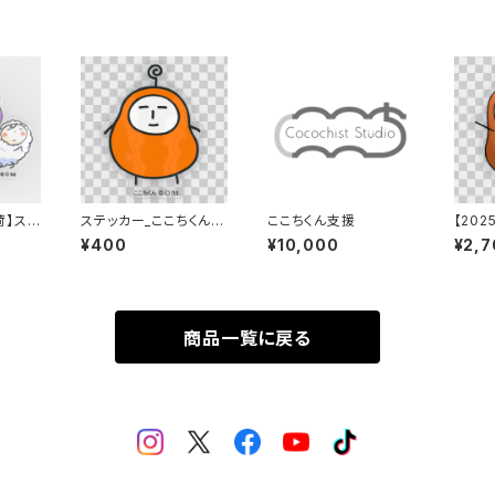
入荷】ステ
ステッカー_ここちくん
ここちくん支援
【202
SP
（小）１枚
ッカー
¥400
¥10,000
¥2,7
（中）・
商品一覧に戻る