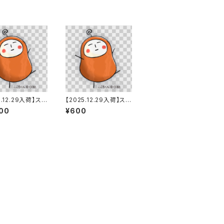
5.12.29入荷】ステ
【2025.12.29入荷】ステ
セット_6種_SP
ッカー_ここちくんSP
00
¥600
normal付
（中）_orange